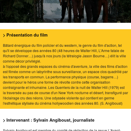
> Présentation du film
Bâtard énergique du film policier et du western, le genre du film d'action, tel
qu'il se développe des années 80 (48 heures de Walter Hill, L'Arme fatale de
Richard Donner…) jusqu'à nos jours (la tétralogie Jason Bourne…) élit la ville
comme décor privilégié.
à l'opposé des grands espaces du cinéma d'aventure, la ville des films d'action
est filmée comme un labyrinthe sous surveillance, un espace clos quadrillé par
les transports en commun. La performance physique (course, bagarre…)
devient pour le héros une forme de révolte contre cette organisation
contraignante et inhumaine. Les Guerriers de la nuit de Walter Hill (1979) est
la traversée au pas de course d'un New York nocturne et désert, transfiguré par
l'éclairage cru des néons. Une odyssée violente qui contient en germe
l'esthétique stylisée du cinéma hollywoodien des années 80. (S. Angiboust)
> Intervenant : Sylvain Angiboust, journaliste
Sylvain Angiboust est membre du comité de rédaction de la revue L'Avant-