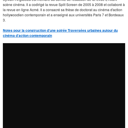
scène cinéma. Il a codirigé la revue Split Screen de 2005 à 2008 et collaboré à
la revue en ligne Acmé. Il a consacré sa thèse de doctorat au cinéma d'action
hollywoodien contemporain et a enseigné aux universités Paris 7 et Bordeaux
3.
Notes pour la construction d’une soirée Traversées urbaines autour du
cinéma d’action contemporain