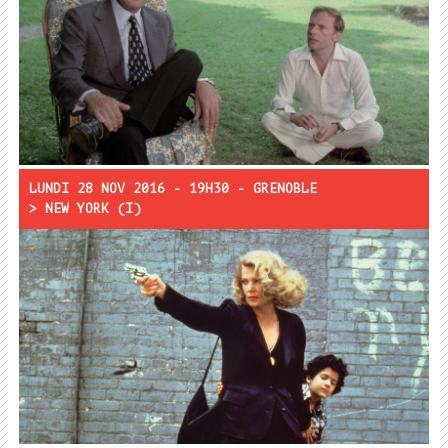
Rencontre :
LUNDI 28 NOV 2016 - 19H30 - GRENOBLE
> NEW YORK (I)
Projections :
Gloria
Rencontre :