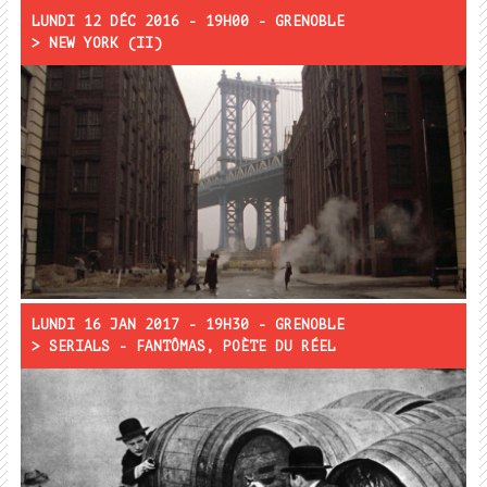
LUNDI 12 DÉC 2016 - 19H00 - GRENOBLE
> NEW YORK (II)
Projections :
Il était une fois en Amérique
Rencontre :
LUNDI 16 JAN 2017 - 19H30 - GRENOBLE
> SERIALS - FANTÔMAS, POÈTE DU RÉEL
Projections :
Une dame vraiment bien
La Hantise
Juve contre Fantômas