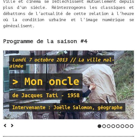
Ville et cinéma se réfléchissent mutuellement depuis
plus d'un siècle. Réinterrogeons les classiques et
débattons de l'actualité de cette relation à l'heure
où la condition urbaine et l'image numérique se
généralisent.
Programme de la saison #4
Lundi 7 octobre 2013
// La ville mal-
aimée
> Mon oncle
de Jacques Tati - 1958
Intervenante : Joëlle Salomon, géographe
1
2
3
4
5
6
7
8