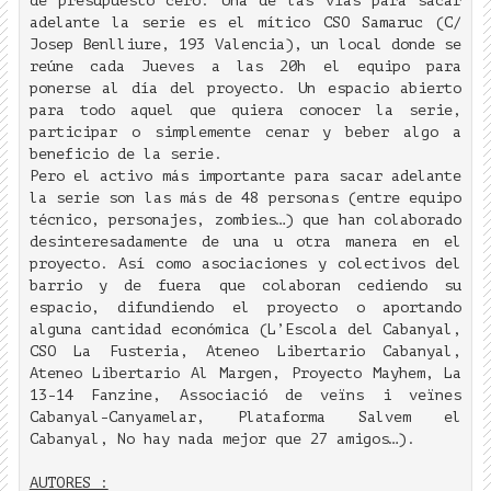
de presupuesto cero. Una de las vías para sacar
adelante la serie es el mítico CSO Samaruc (C/
Josep Benlliure, 193 Valencia), un local donde se
reúne cada Jueves a las 20h el equipo para
ponerse al día del proyecto. Un espacio abierto
para todo aquel que quiera conocer la serie,
participar o simplemente cenar y beber algo a
beneficio de la serie.
Pero el activo más importante para sacar adelante
la serie son las más de 48 personas (entre equipo
técnico, personajes, zombies…) que han colaborado
desinteresadamente de una u otra manera en el
proyecto. Así como asociaciones y colectivos del
barrio y de fuera que colaboran cediendo su
espacio, difundiendo el proyecto o aportando
alguna cantidad económica (L’Escola del Cabanyal,
CSO La Fusteria, Ateneo Libertario Cabanyal,
Ateneo Libertario Al Margen, Proyecto Mayhem, La
13-14 Fanzine, Associació de veïns i veïnes
Cabanyal-Canyamelar, Plataforma Salvem el
Cabanyal, No hay nada mejor que 27 amigos…).
AUTORES :