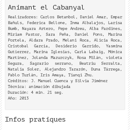
Animant el Cabanyal
Realizadores: Carlos Betanbol, Daniel Amar, Empar
Bañuls, Federica Bellone, Inma Albalajos, Larisa
Bumb, Nayara Artero, Pepe Andreu, Alba Pardines,
Miriam Pastor, Sara Peña, Daniel Pons, Marina
Portela, Aldara Prado, Melani Roca, Alicia Roca,
Cristobal García, Desiderio Garrido, Yasmina
Gutíerrez, Marina Iglesias, Carla Labaig, Mónica
Martínez, Jolanda Mazurczyk, Rosa Milán, violeta
Segura, Sagrario serrano, Beatriu Serralta,
Natalia Soler, Alejandro Tarazón, Duna Tárrega,
Pablo Turlán, Iris Amaya, Tianqi Zhu.
Créditos: J. Manuel Cuenca y Silvia Jiménez
Técnica: animación dibujada
Duración: 4 min. 21 seg.
Año: 2013
Infos pratiques