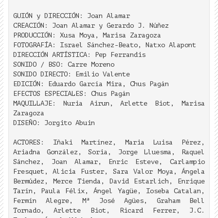
GUIÓN y DIRECCIÓN: Joan Alamar
CREACIÓN: Joan Alamar y Gerardo J. Núñez
PRODUCCIÓN: Xusa Moya, Marisa Zaragoza
FOTOGRAFÍA: Israel Sánchez-Beato, Natxo Alapont
DIRECCIÓN ARTÍSTICA: Pep Ferrandis
SONIDO / BSO: Carre Moreno
SONIDO DIRECTO: Emilio Valente
EDICIÓN: Eduardo García Mira, Chus Pagán
EFECTOS ESPECIALES: Chus Pagán
MAQUILLAJE: Nuria Airun, Arlette Biot, Marisa
Zaragoza
DISEÑO: Jorgito Abuin
ACTORES: Iñaki Martínez, Maria Luisa Pérez,
Ariadna González, Soria, Jorge Lluesma, Raquel
Sánchez, Joan Alamar, Enric Esteve, Carlampio
Fresquet, Alicia Fuster, Sara Valor Moya, Ángela
Bermúdez, Merce Tienda, David Estarlich, Enrique
Tarín, Paula Félix, Ángel Yagüe, Ioseba Catalan,
Fermín Alegre, Mª José Agües, Graham Bell
Tornado, Arlette Biot, Ricard Ferrer, J.C.