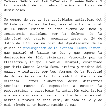
vinculo humano con las viviendas y traza urbana y
la necesidad de su rehabilitación en lugar de
destrucción.
Se genera dentro de las actividades artísticas del
XV Cabanyal Portes Obertes, para el acto inaugural
de la nueva edición de este evento de lucha y
resistencia ciudadana por la defensa de la
identidad del barrio, amenazado desde el 24 de
Julio de 1998 por un plan del Ayuntamiento de la
ciudad de
prolongación de la avenida Blasco Ibáñez
,
que partirá el barrio en dos y que supone la
destrucción de 1651 viviendas. Promovido por la
Plataforma y Equipo Salvem el Cabanyal, coordinado
por María Susana García Rams, artista y miembro del
equipo y realizado por los alumnos de la Facultad
de Bellas Artes de la Universidad Politécnica de
valencia. Cortos elaborados desde diferentes
técnicas mueven al espectador a conocer la
problemática, a cuestionar la actuación urbanística
y a empatizar con el sentir de los habitantes del
barrio a través de cada casa, de cada calle y de
cada rincón de un barrio nacido al mar.