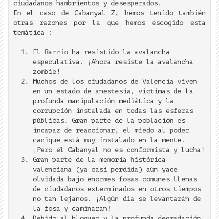
ciudadanos hambrientos y desesperados.
En el caso de Cabanyal Z, hemos tenido también
otras razones por la que hemos escogido esta
temática :
El Barrio ha resistido la avalancha
especulativa. ¡Ahora resiste la avalancha
zombie!
Muchos de los ciudadanos de Valencia viven
en un estado de anestesia, víctimas de la
profunda manipulación mediática y la
corrupción instalada en todas las esferas
públicas. Gran parte de la población es
incapaz de reaccionar, el miedo al poder
cacique está muy instalado en la mente.
¡Pero el Cabanyal no es conformista y lucha!
Gran parte de la memoria histórica
valenciana (ya casi perdida) aún yace
olvidada bajo enormes fosas comunes llenas
de ciudadanos exterminados en otros tiempos
no tan lejanos. ¡Algún día se levantarán de
la fosa y caminarán!
Debido al bloqueo y la profunda degradación