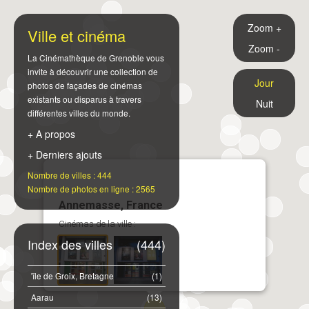
Zoom +
Ville et cinéma
Zoom -
La Cinémathèque de Grenoble vous
invite à découvrir une collection de
Jour
photos de façades de cinémas
existants ou disparus à travers
Nuit
différentes villes du monde.
+ A propos
+ Derniers ajouts
Nombre de villes : 444
Nombre de photos en ligne : 2565
Annemasse, France
Cinémas de la ville :
Index des villes
(444)
'île de Groix, Bretagne
(1)
Aarau
(13)