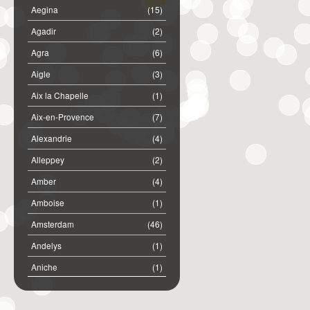
Aegina
(15)
Agadir
(2)
Agra
(6)
Aigle
(3)
Aix la Chapelle
(1)
Aix-en-Provence
(7)
Alexandrie
(4)
Alleppey
(2)
Amber
(4)
Amboise
(1)
Amsterdam
(46)
Andelys
(1)
Aniche
(1)
Annemasse
(2)
Anost
(1)