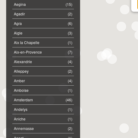
Aegina
(15)
Agadir
(2)
Agra
(6)
Aigle
(3)
Aix la Chapelle
(1)
Aix-en-Provence
(7)
Alexandrie
(4)
Alleppey
(2)
Amber
(4)
Amboise
(1)
Amsterdam
(46)
Andelys
(1)
Aniche
(1)
Annemasse
(2)
Anost
(1)