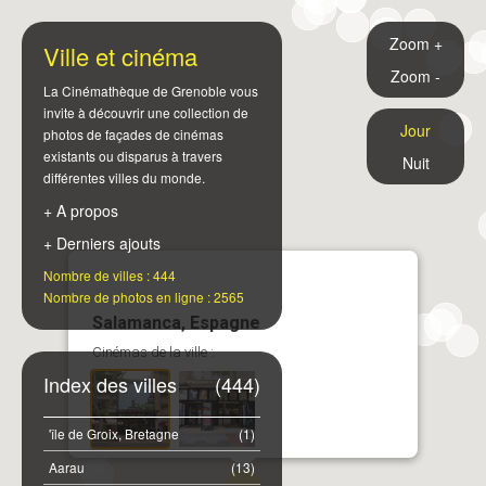
Zoom +
Ville et cinéma
Zoom -
La Cinémathèque de Grenoble vous
invite à découvrir une collection de
Jour
photos de façades de cinémas
existants ou disparus à travers
Nuit
différentes villes du monde.
+ A propos
+ Derniers ajouts
Nombre de villes : 444
Nombre de photos en ligne : 2565
Salamanca, Espagne
Cinémas de la ville :
Index des villes
(444)
'île de Groix, Bretagne
(1)
Aarau
(13)