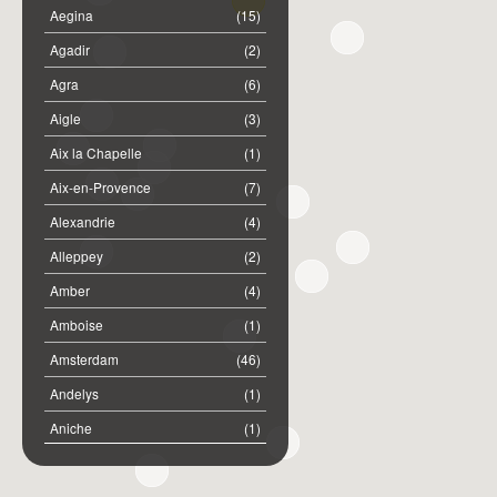
Aegina
(15)
Agadir
(2)
Agra
(6)
Aigle
(3)
Aix la Chapelle
(1)
Aix-en-Provence
(7)
Alexandrie
(4)
Alleppey
(2)
Amber
(4)
Amboise
(1)
Amsterdam
(46)
Andelys
(1)
Aniche
(1)
Annemasse
(2)
Anost
(1)