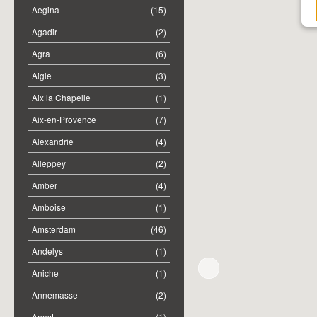
Aegina
(15)
Agadir
(2)
Agra
(6)
Aigle
(3)
Aix la Chapelle
(1)
Aix-en-Provence
(7)
Alexandrie
(4)
Alleppey
(2)
Amber
(4)
Amboise
(1)
Amsterdam
(46)
Andelys
(1)
Aniche
(1)
Annemasse
(2)
Anost
(1)