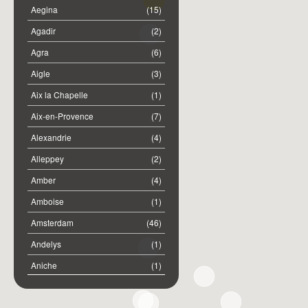
Aegina
(15)
Agadir
(2)
Agra
(6)
Aigle
(3)
Aix la Chapelle
(1)
Aix-en-Provence
(7)
Alexandrie
(4)
Alleppey
(2)
Amber
(4)
Amboise
(1)
Amsterdam
(46)
Andelys
(1)
Aniche
(1)
Annemasse
(2)
Anost
(1)