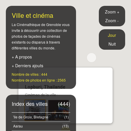
Zoom +
Ville et cinéma
Zoom -
La Cinémathèque de Grenoble vous
invite à découvrir une collection de
Jour
photos de façades de cinémas
existants ou disparus à travers
Nuit
différentes villes du monde.
+ A propos
+ Derniers ajouts
Nombre de villes : 444
Nombre de photos en ligne : 2565
Lopburi, Thailande
Cinémas de la ville :
Index des villes
(444)
'île de Groix, Bretagne
(1)
Aarau
(13)