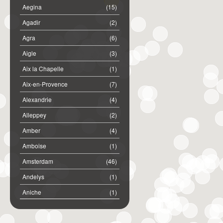
Aegina
(15)
Agadir
(2)
Agra
(6)
Aigle
(3)
Aix la Chapelle
(1)
Aix-en-Provence
(7)
Alexandrie
(4)
Alleppey
(2)
Amber
(4)
Amboise
(1)
Amsterdam
(46)
Andelys
(1)
Aniche
(1)
Annemasse
(2)
Anost
(1)