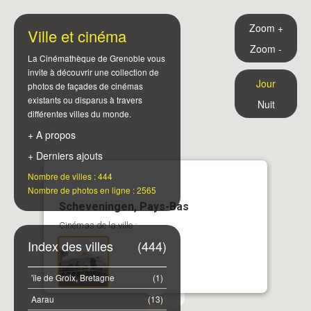
Zoom +
Ville et cinéma
Zoom -
La Cinémathèque de Grenoble vous
invite à découvrir une collection de
Jour
photos de façades de cinémas
existants ou disparus à travers
Nuit
différentes villes du monde.
+ A propos
+ Derniers ajouts
Nombre de villes : 444
Nombre de photos en ligne : 2565
Scheveningen, Pays-Bas
Cinémas de la ville :
Index des villes
(444)
'île de Groix, Bretagne
(1)
Aarau
(13)