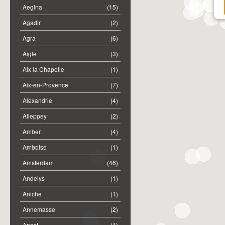
Aegina
(15)
Agadir
(2)
Agra
(6)
Aigle
(3)
Aix la Chapelle
(1)
Aix-en-Provence
(7)
Alexandrie
(4)
Alleppey
(2)
Amber
(4)
Amboise
(1)
Amsterdam
(46)
Andelys
(1)
Aniche
(1)
Annemasse
(2)
Anost
(1)