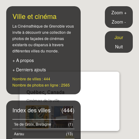
Zoom +
Ville et cinéma
Zoom -
La Cinémathèque de Grenoble vous
invite à découvrir une collection de
Jour
photos de façades de cinémas
existants ou disparus à travers
Nuit
différentes villes du monde.
+ A propos
+ Derniers ajouts
Nombre de villes : 444
Nombre de photos en ligne : 2565
Québec, Canada
Cinémas de la ville :
Index des villes
(444)
'île de Groix, Bretagne
(1)
Aarau
(13)