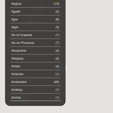
Aegina
(15)
Agadir
(2)
Agra
(6)
Aigle
(3)
Aix la Chapelle
(1)
Aix-en-Provence
(7)
Alexandrie
(4)
Alleppey
(2)
Amber
(4)
Amboise
(1)
Amsterdam
(46)
Andelys
(1)
Aniche
(1)
Annemasse
(2)
Anost
(1)