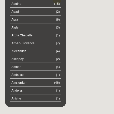
Aegina
(15)
Agadir
(2)
Agra
(6)
Aigle
(3)
Aix la Chapelle
(1)
Aix-en-Provence
(7)
Alexandrie
(4)
Alleppey
(2)
Amber
(4)
Amboise
(1)
Amsterdam
(46)
Andelys
(1)
Aniche
(1)
Annemasse
(2)
Anost
(1)