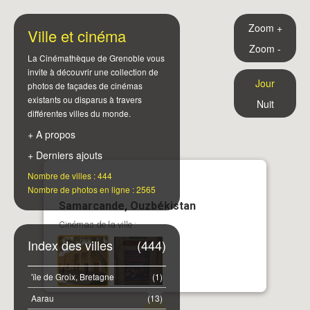
Zoom +
Ville et cinéma
Zoom -
La Cinémathèque de Grenoble vous
invite à découvrir une collection de
Jour
photos de façades de cinémas
existants ou disparus à travers
Nuit
différentes villes du monde.
+ A propos
+ Derniers ajouts
Nombre de villes : 444
Nombre de photos en ligne : 2565
Samarcande, Ouzbékistan
Cinémas de la ville :
Index des villes
(444)
'île de Groix, Bretagne
(1)
Aarau
(13)