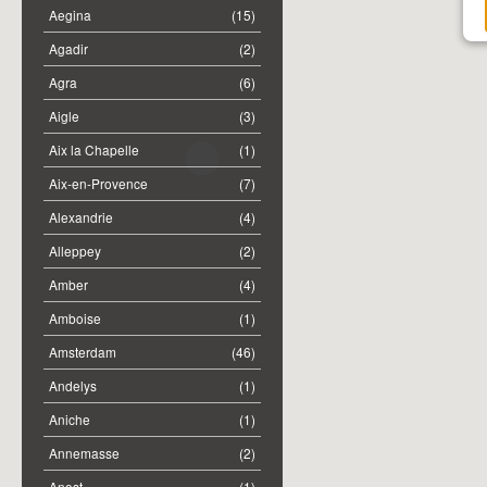
Aegina
(15)
Agadir
(2)
Agra
(6)
Aigle
(3)
Aix la Chapelle
(1)
Aix-en-Provence
(7)
Alexandrie
(4)
Alleppey
(2)
Amber
(4)
Amboise
(1)
Amsterdam
(46)
Andelys
(1)
Aniche
(1)
Annemasse
(2)
Anost
(1)