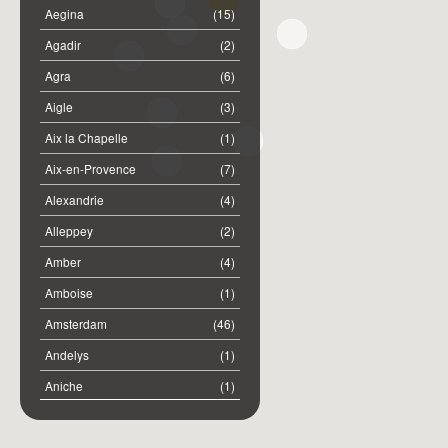
Aegina
(15)
Agadir
(2)
Agra
(6)
Aigle
(3)
Aix la Chapelle
(1)
Aix-en-Provence
(7)
Alexandrie
(4)
Alleppey
(2)
Amber
(4)
Amboise
(1)
Amsterdam
(46)
Andelys
(1)
Aniche
(1)
Annemasse
(2)
Anost
(1)