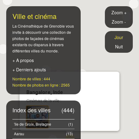
Zoom +
Ville et cinéma
Zoom -
La Cinémathèque de Grenoble vous
invite à découvrir une collection de
Jour
photos de façades de cinémas
existants ou disparus à travers
Nuit
différentes villes du monde.
+ A propos
+ Derniers ajouts
Nombre de villes : 444
Nombre de photos en ligne : 2565
Bangalore, Inde
Cinémas de la ville :
Index des villes
(444)
'île de Groix, Bretagne
(1)
Aarau
(13)