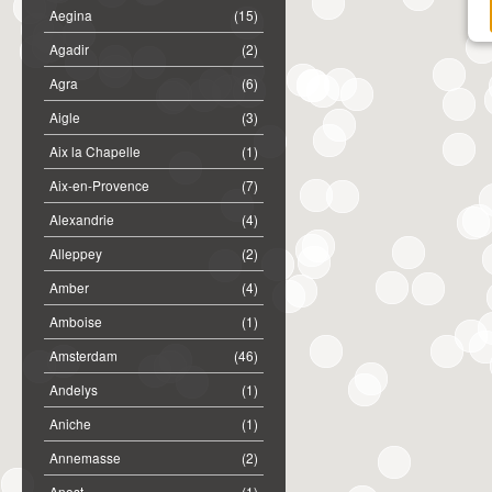
Aegina
(15)
Agadir
(2)
Agra
(6)
Aigle
(3)
Aix la Chapelle
(1)
Aix-en-Provence
(7)
Alexandrie
(4)
Alleppey
(2)
Amber
(4)
Amboise
(1)
Amsterdam
(46)
Andelys
(1)
Aniche
(1)
Annemasse
(2)
Anost
(1)