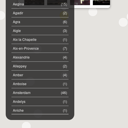
Aegina
(15)
Agadir
(2)
Agra
(6)
Aigle
(3)
Aix la Chapelle
(1)
Aix-en-Provence
(7)
Alexandrie
(4)
Alleppey
(2)
Amber
(4)
Amboise
(1)
Amsterdam
(46)
Andelys
(1)
Aniche
(1)
Annemasse
(2)
Anost
(1)