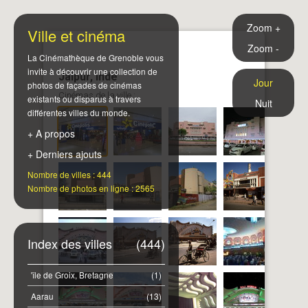
Zoom +
Ville et cinéma
Zoom -
La Cinémathèque de Grenoble vous
invite à découvrir une collection de
Jaipur, Inde
Jour
photos de façades de cinémas
Cinémas de la ville :
existants ou disparus à travers
Nuit
différentes villes du monde.
+ A propos
+ Derniers ajouts
Nombre de villes : 444
Nombre de photos en ligne : 2565
Index des villes
(444)
'île de Groix, Bretagne
(1)
Aarau
(13)