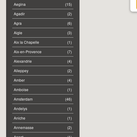
Aegina
(15)
Agadir
(2)
Agra
(6)
Aigle
(3)
Aix la Chapelle
(1)
Aix-en-Provence
(7)
Alexandrie
(4)
Alleppey
(2)
Amber
(4)
Amboise
(1)
Amsterdam
(46)
Andelys
(1)
Aniche
(1)
Annemasse
(2)
Anost
(1)