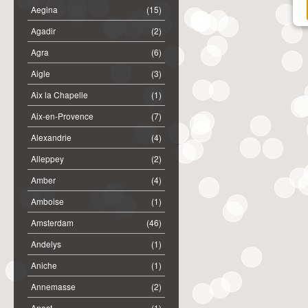
Aegina
(15)
Agadir
(2)
Agra
(6)
Aigle
(3)
Aix la Chapelle
(1)
Aix-en-Provence
(7)
Alexandrie
(4)
Alleppey
(2)
Amber
(4)
Amboise
(1)
Amsterdam
(46)
Andelys
(1)
Aniche
(1)
Annemasse
(2)
Anost
(1)