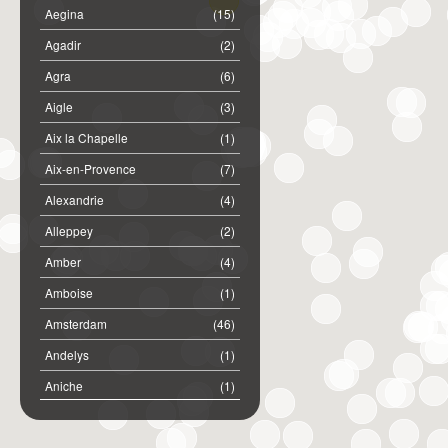
Aegina
(15)
Agadir
(2)
Agra
(6)
Aigle
(3)
Aix la Chapelle
(1)
Aix-en-Provence
(7)
Alexandrie
(4)
Alleppey
(2)
Amber
(4)
Amboise
(1)
Amsterdam
(46)
Andelys
(1)
Aniche
(1)
Annemasse
(2)
Anost
(1)