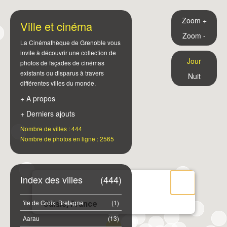
Zoom +
Ville et cinéma
Zoom -
La Cinémathèque de Grenoble vous
invite à découvrir une collection de
Jour
photos de façades de cinémas
existants ou disparus à travers
Nuit
différentes villes du monde.
+ A propos
+ Derniers ajouts
Nombre de villes : 444
Nombre de photos en ligne : 2565
Index des villes
(444)
'île de Groix, Bretagne
(1)
Calais, France
Aarau
(13)