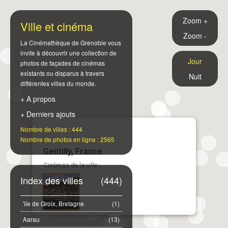
Zoom +
Ville et cinéma
Zoom -
La Cinémathèque de Grenoble vous
invite à découvrir une collection de
Jour
photos de façades de cinémas
existants ou disparus à travers
Nuit
différentes villes du monde.
+ A propos
+ Derniers ajouts
Nombre de villes : 444
Nombre de photos en ligne : 2565
Gentilly, France
Cinémas de la ville :
Index des villes
(444)
'île de Groix, Bretagne
(1)
Aarau
(13)