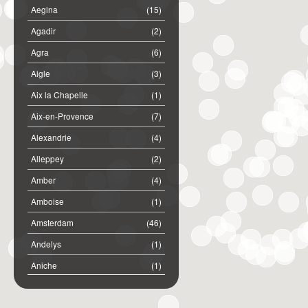
Aegina
(15)
Agadir
(2)
Agra
(6)
Aigle
(3)
Aix la Chapelle
(1)
Aix-en-Provence
(7)
Alexandrie
(4)
Alleppey
(2)
Amber
(4)
Amboise
(1)
Amsterdam
(46)
Andelys
(1)
Aniche
(1)
Annemasse
(2)
Anost
(1)