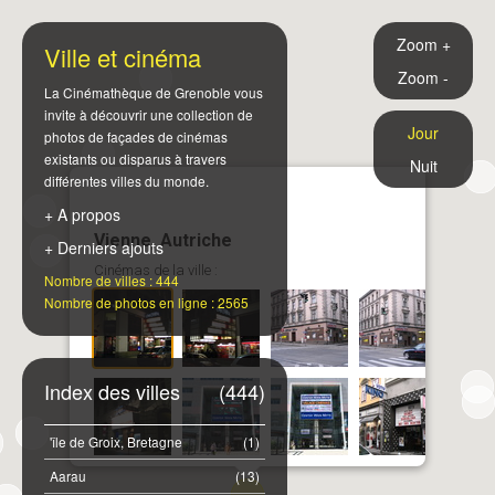
Zoom +
Ville et cinéma
Zoom -
La Cinémathèque de Grenoble vous
invite à découvrir une collection de
Jour
photos de façades de cinémas
existants ou disparus à travers
Nuit
différentes villes du monde.
+ A propos
Vienne, Autriche
+ Derniers ajouts
Cinémas de la ville :
Nombre de villes : 444
Nombre de photos en ligne : 2565
Index des villes
(444)
'île de Groix, Bretagne
(1)
Aarau
(13)