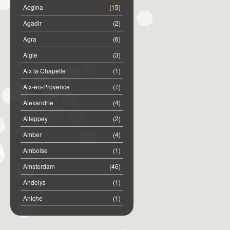
Aegina
(15)
Agadir
(2)
Agra
(6)
Aigle
(3)
Aix la Chapelle
(1)
Aix-en-Provence
(7)
Alexandrie
(4)
Alleppey
(2)
Amber
(4)
Amboise
(1)
Amsterdam
(46)
Andelys
(1)
Aniche
(1)
Annemasse
(2)
Anost
(1)