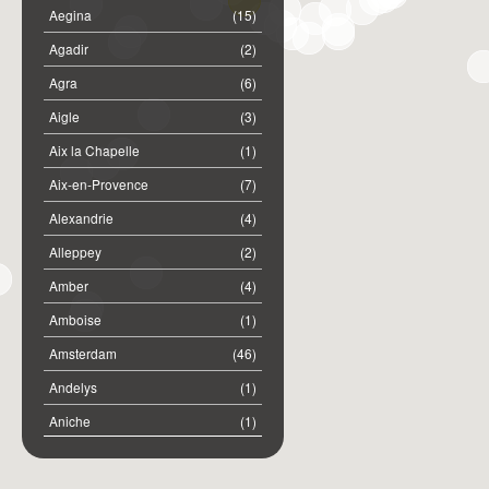
Aegina
(15)
Agadir
(2)
Agra
(6)
Aigle
(3)
Aix la Chapelle
(1)
Aix-en-Provence
(7)
Alexandrie
(4)
Alleppey
(2)
Amber
(4)
Amboise
(1)
Amsterdam
(46)
Andelys
(1)
Aniche
(1)
Annemasse
(2)
Anost
(1)