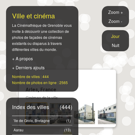
Zoom +
Ville et cinéma
Zoom -
La Cinémathèque de Grenoble vous
invite à découvrir une collection de
Jour
photos de façades de cinémas
existants ou disparus à travers
Nuit
différentes villes du monde.
+ A propos
+ Derniers ajouts
Nombre de villes : 444
Nombre de photos en ligne : 2565
Arles, France
Cinémas de la ville :
Index des villes
(444)
'île de Groix, Bretagne
(1)
Aarau
(13)