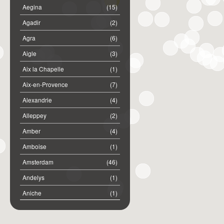
Aegina
(15)
Agadir
(2)
Agra
(6)
Aigle
(3)
Aix la Chapelle
(1)
Aix-en-Provence
(7)
Alexandrie
(4)
Alleppey
(2)
Amber
(4)
Amboise
(1)
Amsterdam
(46)
Andelys
(1)
Aniche
(1)
Annemasse
(2)
Anost
(1)