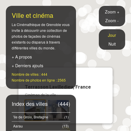
Zoom +
Ville et cinéma
Zoom -
La Cinémathèque de Grenoble vous
invite à découvrir une collection de
Jour
photos de façades de cinémas
existants ou disparus à travers
Nuit
différentes villes du monde.
+ A propos
+ Derniers ajouts
Nombre de villes : 444
Nombre de photos en ligne : 2565
Terrasson Lavilledieu, France
Cinémas de la ville :
Index des villes
(444)
'île de Groix, Bretagne
(1)
Aarau
(13)