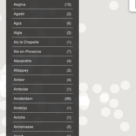
Aegina
(15)
Agadir
(2)
Agra
(6)
Aigle
(3)
Aix la Chapelle
(1)
Aix-en-Provence
(7)
Alexandrie
(4)
Alleppey
(2)
Amber
(4)
Amboise
(1)
Amsterdam
(46)
Andelys
(1)
Aniche
(1)
Annemasse
(2)
Anost
(1)