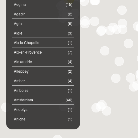
Aegina
(15)
Agadir
(2)
Agra
(6)
Aigle
(3)
Aix la Chapelle
(1)
Aix-en-Provence
(7)
Alexandrie
(4)
Alleppey
(2)
Amber
(4)
Amboise
(1)
Amsterdam
(46)
Andelys
(1)
Aniche
(1)
Annemasse
(2)
Anost
(1)