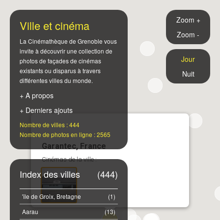
Zoom +
Ville et cinéma
Zoom -
La Cinémathèque de Grenoble vous
invite à découvrir une collection de
Jour
photos de façades de cinémas
existants ou disparus à travers
Nuit
différentes villes du monde.
+ A propos
+ Derniers ajouts
Nombre de villes : 444
Nombre de photos en ligne : 2565
Garantec, France
Cinémas de la ville :
Index des villes
(444)
'île de Groix, Bretagne
(1)
Aarau
(13)