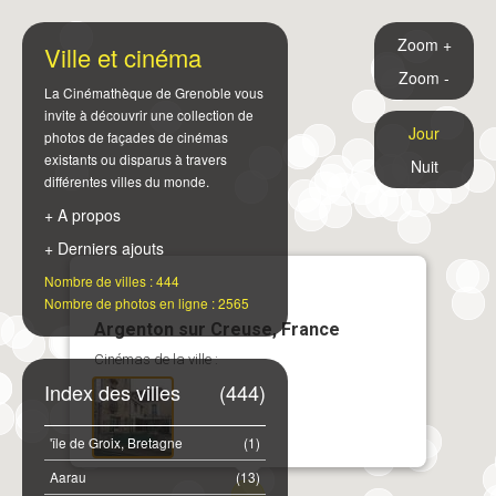
Zoom +
Ville et cinéma
Zoom -
La Cinémathèque de Grenoble vous
invite à découvrir une collection de
Jour
photos de façades de cinémas
existants ou disparus à travers
Nuit
différentes villes du monde.
+ A propos
+ Derniers ajouts
Nombre de villes : 444
Nombre de photos en ligne : 2565
Argenton sur Creuse, France
Cinémas de la ville :
Index des villes
(444)
'île de Groix, Bretagne
(1)
Aarau
(13)