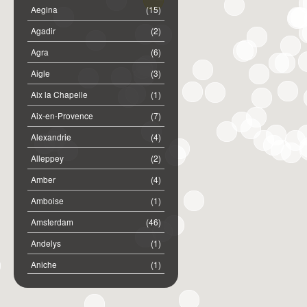
Aegina
(15)
Agadir
(2)
Agra
(6)
Aigle
(3)
Aix la Chapelle
(1)
Aix-en-Provence
(7)
Alexandrie
(4)
Alleppey
(2)
Amber
(4)
Amboise
(1)
Amsterdam
(46)
Andelys
(1)
Aniche
(1)
Annemasse
(2)
Anost
(1)