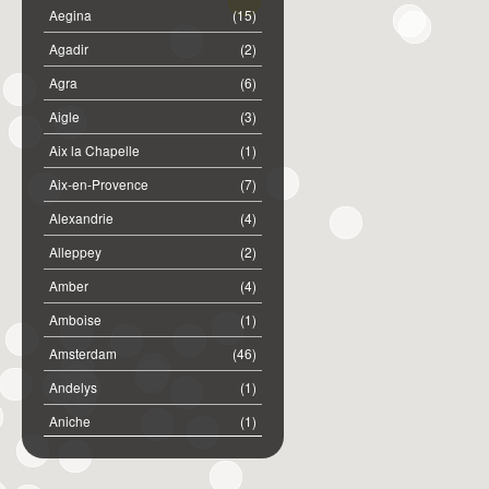
Aegina
(15)
Agadir
(2)
Agra
(6)
Aigle
(3)
Aix la Chapelle
(1)
Aix-en-Provence
(7)
Alexandrie
(4)
Alleppey
(2)
Amber
(4)
Amboise
(1)
Amsterdam
(46)
Andelys
(1)
Aniche
(1)
Annemasse
(2)
Anost
(1)