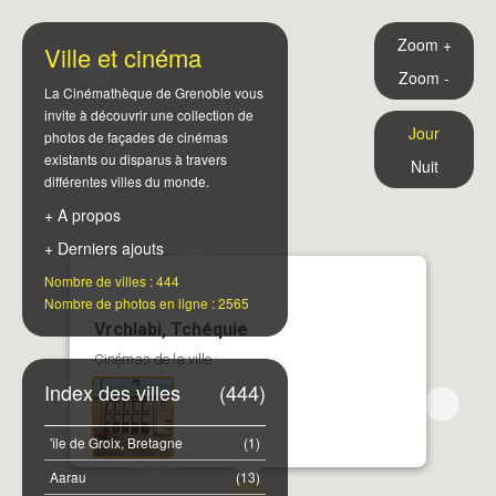
Zoom +
Ville et cinéma
Zoom -
La Cinémathèque de Grenoble vous
invite à découvrir une collection de
Jour
photos de façades de cinémas
existants ou disparus à travers
Nuit
différentes villes du monde.
+ A propos
+ Derniers ajouts
Nombre de villes : 444
Nombre de photos en ligne : 2565
Vrchlabi, Tchéquie
Cinémas de la ville :
Index des villes
(444)
'île de Groix, Bretagne
(1)
Aarau
(13)