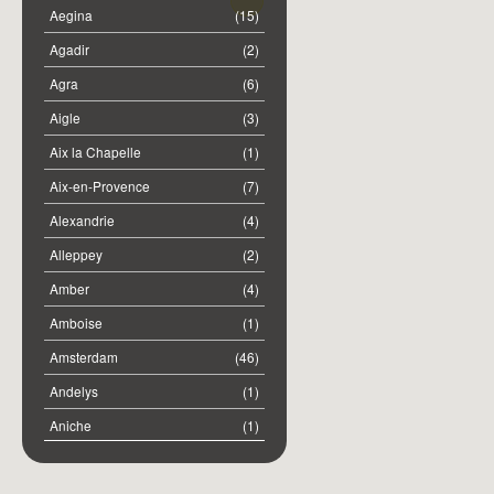
Aegina
(15)
Agadir
(2)
Agra
(6)
Aigle
(3)
Aix la Chapelle
(1)
Aix-en-Provence
(7)
Alexandrie
(4)
Alleppey
(2)
Amber
(4)
Amboise
(1)
Amsterdam
(46)
Andelys
(1)
Aniche
(1)
Annemasse
(2)
Anost
(1)