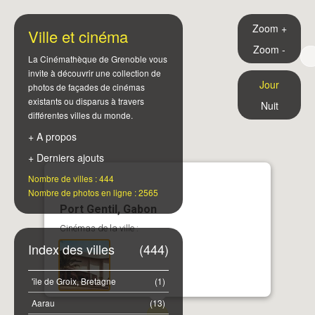
Zoom +
Ville et cinéma
Zoom -
La Cinémathèque de Grenoble vous
invite à découvrir une collection de
Jour
photos de façades de cinémas
existants ou disparus à travers
Nuit
différentes villes du monde.
+ A propos
+ Derniers ajouts
Nombre de villes : 444
Nombre de photos en ligne : 2565
Port Gentil, Gabon
Cinémas de la ville :
Index des villes
(444)
'île de Groix, Bretagne
(1)
Aarau
(13)