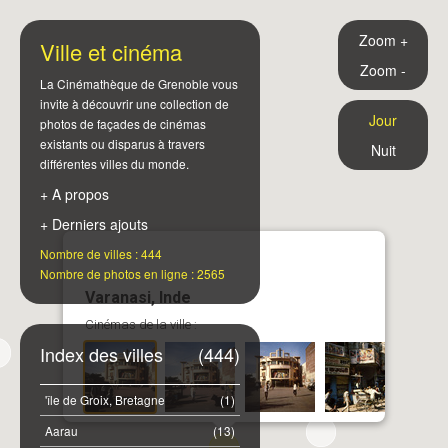
Zoom +
Ville et cinéma
Zoom -
La Cinémathèque de Grenoble vous
invite à découvrir une collection de
Jour
photos de façades de cinémas
existants ou disparus à travers
Nuit
différentes villes du monde.
+ A propos
+ Derniers ajouts
Nombre de villes : 444
Nombre de photos en ligne : 2565
Varanasi, Inde
Cinémas de la ville :
Index des villes
(444)
'île de Groix, Bretagne
(1)
Aarau
(13)