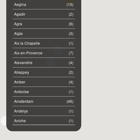
Aegina
(15)
Agadir
(2)
Agra
(6)
Aigle
(3)
Aix la Chapelle
(1)
Aix-en-Provence
(7)
Alexandrie
(4)
Alleppey
(2)
Amber
(4)
Amboise
(1)
Amsterdam
(46)
Andelys
(1)
Aniche
(1)
Annemasse
(2)
Anost
(1)