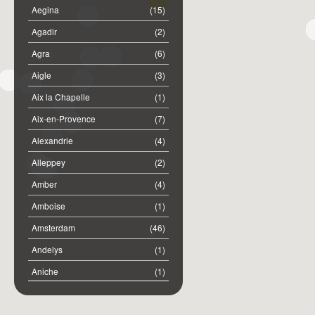
Aegina
(15)
Agadir
(2)
Agra
(6)
Aigle
(3)
Aix la Chapelle
(1)
Aix-en-Provence
(7)
Alexandrie
(4)
Alleppey
(2)
Amber
(4)
Amboise
(1)
Amsterdam
(46)
Andelys
(1)
Aniche
(1)
Annemasse
(2)
Anost
(1)