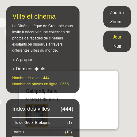
Zoom +
Ville et cinéma
Zoom -
La Cinémathèque de Grenoble vous
invite à découvrir une collection de
Jour
photos de façades de cinémas
existants ou disparus à travers
Nuit
différentes villes du monde.
+ A propos
+ Derniers ajouts
Nombre de villes : 444
Nombre de photos en ligne : 2565
Gallipoli, Italie
Cinémas de la ville :
Index des villes
(444)
'île de Groix, Bretagne
(1)
Aarau
(13)