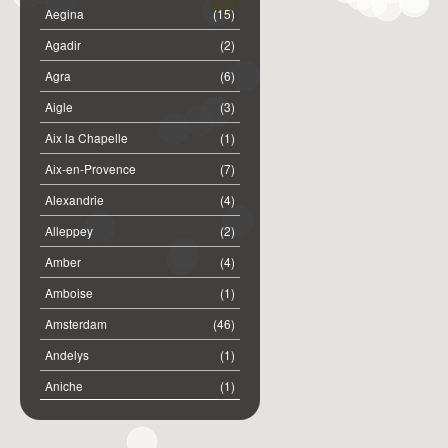
Aegina
(15)
Agadir
(2)
Agra
(6)
Aigle
(3)
Aix la Chapelle
(1)
Aix-en-Provence
(7)
Alexandrie
(4)
Alleppey
(2)
Amber
(4)
Amboise
(1)
Amsterdam
(46)
Andelys
(1)
Aniche
(1)
Annemasse
(2)
Anost
(1)