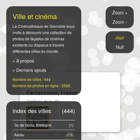
Zoom +
Ville et cinéma
Zoom -
La Cinémathèque de Grenoble vous
invite à découvrir une collection de
Jour
photos de façades de cinémas
existants ou disparus à travers
Nuit
différentes villes du monde.
+ A propos
+ Derniers ajouts
Nombre de villes : 444
Nombre de photos en ligne : 2565
Carcassonne, France
Cinémas de la ville :
Index des villes
(444)
'île de Groix, Bretagne
(1)
Aarau
(13)