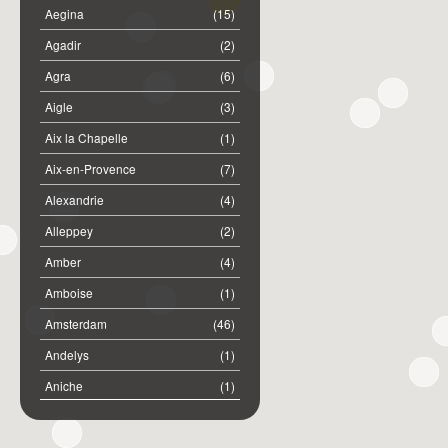
Aegina
(15)
Agadir
(2)
Agra
(6)
Aigle
(3)
Aix la Chapelle
(1)
Aix-en-Provence
(7)
Alexandrie
(4)
Alleppey
(2)
Amber
(4)
Amboise
(1)
Amsterdam
(46)
Andelys
(1)
Aniche
(1)
Annemasse
(2)
Anost
(1)