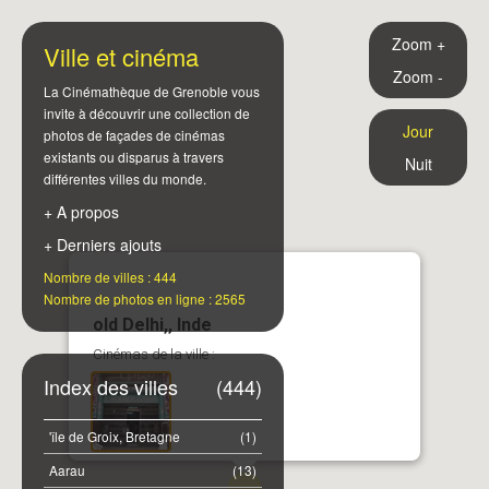
Zoom +
Ville et cinéma
Zoom -
La Cinémathèque de Grenoble vous
invite à découvrir une collection de
Jour
photos de façades de cinémas
existants ou disparus à travers
Nuit
différentes villes du monde.
+ A propos
+ Derniers ajouts
Nombre de villes : 444
Nombre de photos en ligne : 2565
old Delhi,, Inde
Cinémas de la ville :
Index des villes
(444)
'île de Groix, Bretagne
(1)
Aarau
(13)