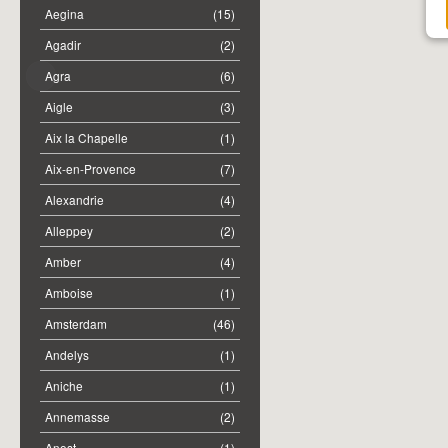
Aegina
(15)
Agadir
(2)
Agra
(6)
Aigle
(3)
Aix la Chapelle
(1)
Aix-en-Provence
(7)
Alexandrie
(4)
Alleppey
(2)
Amber
(4)
Amboise
(1)
Amsterdam
(46)
Andelys
(1)
Aniche
(1)
Annemasse
(2)
Anost
(1)