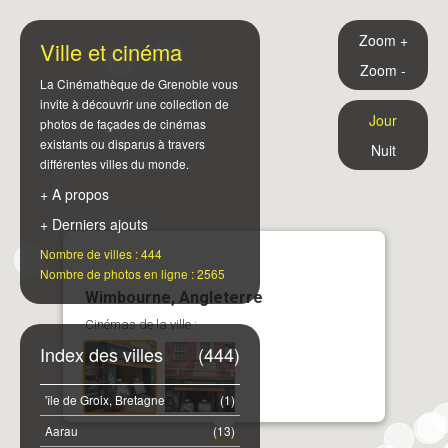
Zoom +
Ville et cinéma
Zoom -
La Cinémathèque de Grenoble vous
invite à découvrir une collection de
Jour
photos de façades de cinémas
existants ou disparus à travers
Nuit
différentes villes du monde.
+ A propos
+ Derniers ajouts
Nombre de villes : 444
Nombre de photos en ligne : 2565
Wimbourne, Angleterre
Cinémas de la ville :
Index des villes
(444)
'île de Groix, Bretagne
(1)
Aarau
(13)