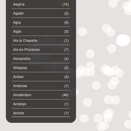
Aegina
(15)
Agadir
(2)
Agra
(6)
Aigle
(3)
Aix la Chapelle
(1)
Aix-en-Provence
(7)
Alexandrie
(4)
Alleppey
(2)
Amber
(4)
Amboise
(1)
Amsterdam
(46)
Andelys
(1)
Aniche
(1)
Annemasse
(2)
Anost
(1)