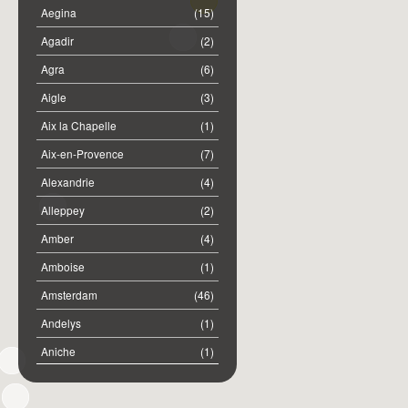
Aegina
(15)
Agadir
(2)
Agra
(6)
Aigle
(3)
Aix la Chapelle
(1)
Aix-en-Provence
(7)
Alexandrie
(4)
Alleppey
(2)
Amber
(4)
Amboise
(1)
Amsterdam
(46)
Andelys
(1)
Aniche
(1)
Annemasse
(2)
Anost
(1)