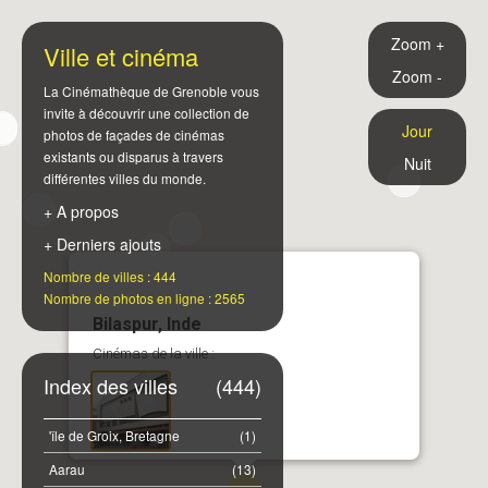
Zoom +
Ville et cinéma
Zoom -
La Cinémathèque de Grenoble vous
invite à découvrir une collection de
Jour
photos de façades de cinémas
existants ou disparus à travers
Nuit
différentes villes du monde.
+ A propos
+ Derniers ajouts
Nombre de villes : 444
Nombre de photos en ligne : 2565
Bilaspur, Inde
Cinémas de la ville :
Index des villes
(444)
'île de Groix, Bretagne
(1)
Aarau
(13)