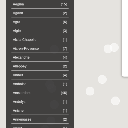
Aegina
(15)
Agadir
(2)
Agra
(6)
Aigle
(3)
Aix la Chapelle
(1)
Aix-en-Provence
(7)
Alexandrie
(4)
Alleppey
(2)
Amber
(4)
Amboise
(1)
Amsterdam
(46)
Andelys
(1)
Aniche
(1)
Annemasse
(2)
Anost
(1)