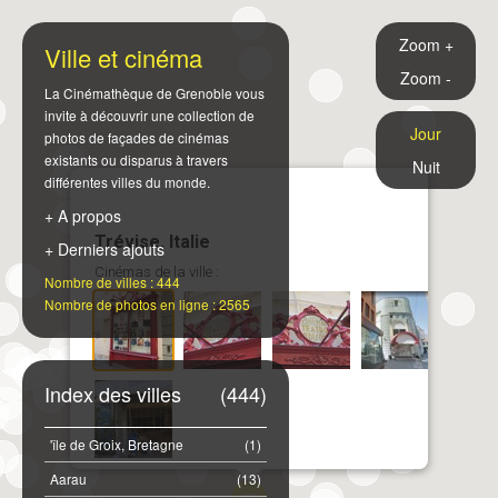
Zoom +
Ville et cinéma
Zoom -
La Cinémathèque de Grenoble vous
invite à découvrir une collection de
Jour
photos de façades de cinémas
existants ou disparus à travers
Nuit
différentes villes du monde.
+ A propos
Trévise, Italie
+ Derniers ajouts
Cinémas de la ville :
Nombre de villes : 444
Nombre de photos en ligne : 2565
Index des villes
(444)
'île de Groix, Bretagne
(1)
Aarau
(13)