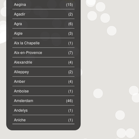
Aegina
(15)
Agadir
(2)
Agra
(6)
Aigle
(3)
Aix la Chapelle
(1)
Aix-en-Provence
(7)
Alexandrie
(4)
Alleppey
(2)
Amber
(4)
Amboise
(1)
Amsterdam
(46)
Andelys
(1)
Aniche
(1)
Annemasse
(2)
Anost
(1)