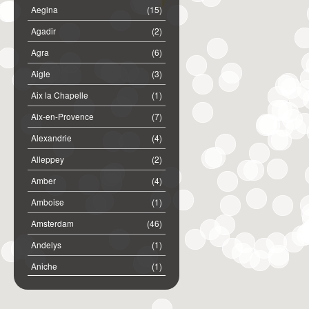
Aegina
(15)
Agadir
(2)
Agra
(6)
Aigle
(3)
Aix la Chapelle
(1)
Aix-en-Provence
(7)
Alexandrie
(4)
Alleppey
(2)
Amber
(4)
Amboise
(1)
Amsterdam
(46)
Andelys
(1)
Aniche
(1)
Annemasse
(2)
Anost
(1)