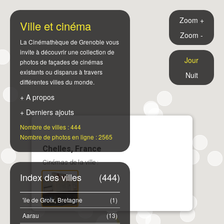
Zoom +
Ville et cinéma
Zoom -
La Cinémathèque de Grenoble vous
invite à découvrir une collection de
Jour
photos de façades de cinémas
existants ou disparus à travers
Nuit
différentes villes du monde.
+ A propos
+ Derniers ajouts
Nombre de villes : 444
Nombre de photos en ligne : 2565
Chelles, France
Cinémas de la ville :
Index des villes
(444)
'île de Groix, Bretagne
(1)
Aarau
(13)