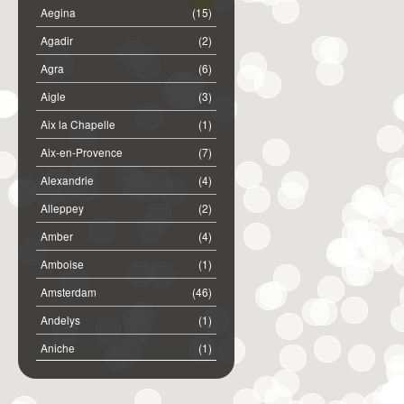
Aegina
(15)
Agadir
(2)
Agra
(6)
Aigle
(3)
Aix la Chapelle
(1)
Aix-en-Provence
(7)
Alexandrie
(4)
Alleppey
(2)
Amber
(4)
Amboise
(1)
Amsterdam
(46)
Andelys
(1)
Aniche
(1)
Annemasse
(2)
Anost
(1)