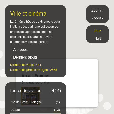
Zoom +
Ville et cinéma
Zoom -
La Cinémathèque de Grenoble vous
invite à découvrir une collection de
Jour
photos de façades de cinémas
existants ou disparus à travers
Nuit
différentes villes du monde.
+ A propos
+ Derniers ajouts
Nombre de villes : 444
Nombre de photos en ligne : 2565
Arras, France
Cinémas de la ville :
Index des villes
(444)
'île de Groix, Bretagne
(1)
Aarau
(13)