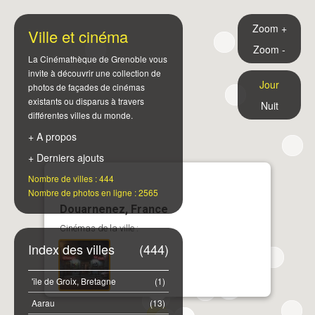
Zoom +
Ville et cinéma
Zoom -
La Cinémathèque de Grenoble vous
invite à découvrir une collection de
Jour
photos de façades de cinémas
existants ou disparus à travers
Nuit
différentes villes du monde.
+ A propos
+ Derniers ajouts
Nombre de villes : 444
Nombre de photos en ligne : 2565
Douarnenez, France
Cinémas de la ville :
Index des villes
(444)
'île de Groix, Bretagne
(1)
Aarau
(13)