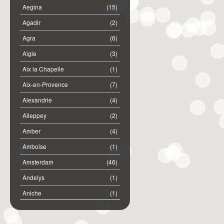
Aegina
(15)
Agadir
(2)
Agra
(6)
Aigle
(3)
Aix la Chapelle
(1)
Aix-en-Provence
(7)
Alexandrie
(4)
Alleppey
(2)
Amber
(4)
Amboise
(1)
Amsterdam
(46)
Andelys
(1)
Aniche
(1)
Annemasse
(2)
Anost
(1)