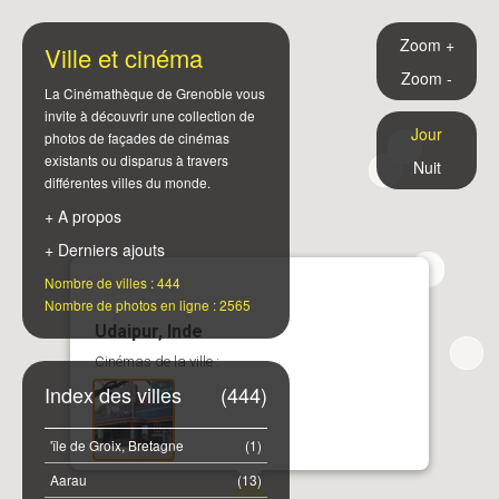
Zoom +
Ville et cinéma
Zoom -
La Cinémathèque de Grenoble vous
invite à découvrir une collection de
Jour
photos de façades de cinémas
existants ou disparus à travers
Nuit
différentes villes du monde.
+ A propos
+ Derniers ajouts
Nombre de villes : 444
Nombre de photos en ligne : 2565
Udaipur, Inde
Cinémas de la ville :
Index des villes
(444)
'île de Groix, Bretagne
(1)
Aarau
(13)