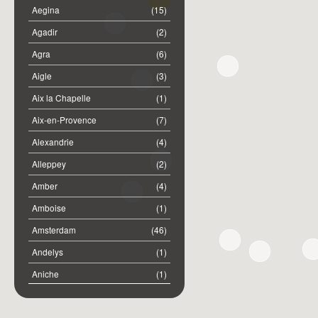
Aegina
(15)
Agadir
(2)
Agra
(6)
Aigle
(3)
Aix la Chapelle
(1)
Aix-en-Provence
(7)
Alexandrie
(4)
Alleppey
(2)
Amber
(4)
Amboise
(1)
Amsterdam
(46)
Andelys
(1)
Aniche
(1)
Annemasse
(2)
Anost
(1)