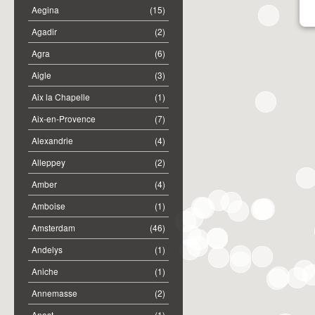
Aegina
(15)
Agadir
(2)
Agra
(6)
Aigle
(3)
Aix la Chapelle
(1)
Aix-en-Provence
(7)
Alexandrie
(4)
Alleppey
(2)
Amber
(4)
Amboise
(1)
Amsterdam
(46)
Andelys
(1)
Aniche
(1)
Annemasse
(2)
Anost
(1)