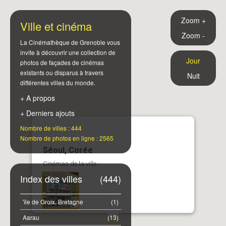
Zoom +
Ville et cinéma
Zoom -
La Cinémathèque de Grenoble vous
invite à découvrir une collection de
Jour
photos de façades de cinémas
existants ou disparus à travers
Nuit
différentes villes du monde.
+ A propos
+ Derniers ajouts
Nombre de villes : 444
Nombre de photos en ligne : 2565
Séoul, Corée
Cinémas de la ville :
Index des villes
(444)
'île de Groix, Bretagne
(1)
Aarau
(13)