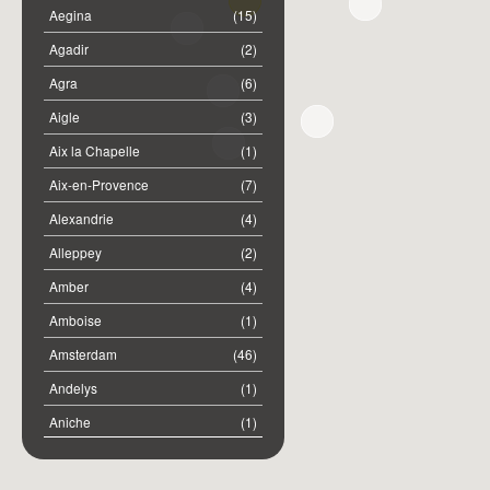
Aegina
(15)
Agadir
(2)
Agra
(6)
Aigle
(3)
Aix la Chapelle
(1)
Aix-en-Provence
(7)
Alexandrie
(4)
Alleppey
(2)
Amber
(4)
Amboise
(1)
Amsterdam
(46)
Andelys
(1)
Aniche
(1)
Annemasse
(2)
Anost
(1)