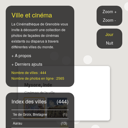
Zoom +
Ville et cinéma
Zoom -
La Cinémathèque de Grenoble vous
invite à découvrir une collection de
Jour
photos de façades de cinémas
existants ou disparus à travers
Nuit
différentes villes du monde.
+ A propos
+ Derniers ajouts
Nombre de villes : 444
Nombre de photos en ligne : 2565
Mysore, Inde
Cinémas de la ville :
Index des villes
(444)
'île de Groix, Bretagne
(1)
Aarau
(13)