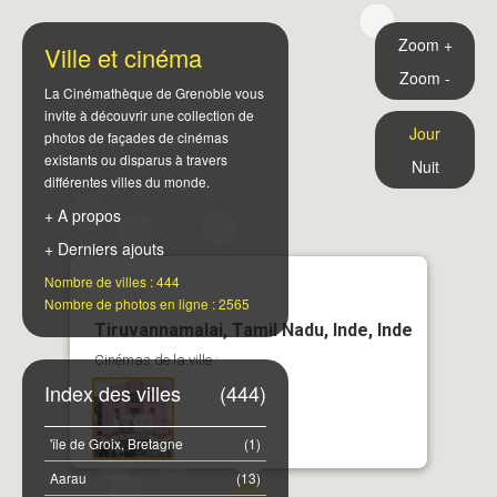
Zoom +
Ville et cinéma
Zoom -
La Cinémathèque de Grenoble vous
invite à découvrir une collection de
Jour
photos de façades de cinémas
existants ou disparus à travers
Nuit
différentes villes du monde.
+ A propos
+ Derniers ajouts
Nombre de villes : 444
Nombre de photos en ligne : 2565
Tiruvannamalai, Tamil Nadu, Inde, Inde
Cinémas de la ville :
Index des villes
(444)
'île de Groix, Bretagne
(1)
Aarau
(13)