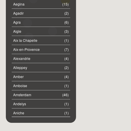
Aegina
(15)
Agadir
(2)
Agra
(6)
Aigle
(3)
Aix la Chapelle
(1)
Aix-en-Provence
(7)
Alexandrie
(4)
Alleppey
(2)
Amber
(4)
Amboise
(1)
Amsterdam
(46)
Andelys
(1)
Aniche
(1)
Annemasse
(2)
Anost
(1)